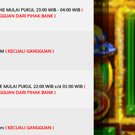
NE MULAI PUKUL 23:00 WIB - 04:00 WIB
(
GGUAN DARI PIHAK BANK )
AM
( KECUALI GANGGUAN )
E MULAI PUKUL 22:00 WIB s/d 01:00 WIB
(
GGUAN DARI PIHAK BANK )
am
( KECUALI GANGGUAN )