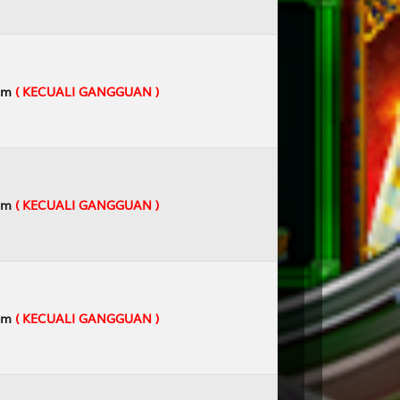
am
( KECUALI GANGGUAN )
am
( KECUALI GANGGUAN )
am
( KECUALI GANGGUAN )