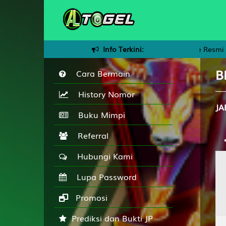
 - Bandar Togel Online Resmi Terpercaya Dengan Pasaran Togel 
Info Terkini:
B
Cara Bermain
History Nomor
JA
Buku Mimpi
Referral
Hubungi Kami
Lupa Password
Promosi
Prediksi dan Bukti JP