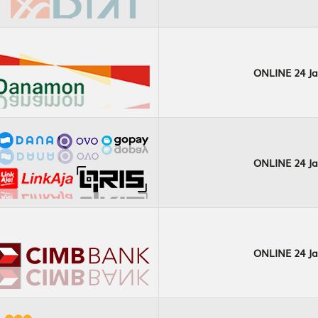
ONLINE 24 J
ONLINE 24 J
ONLINE 24 J