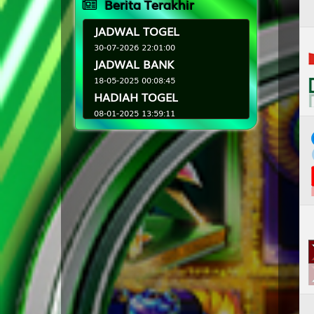
Berita Terakhir
JADWAL TOGEL
30-07-2026 22:01:00
JADWAL BANK
18-05-2025 00:08:45
HADIAH TOGEL
08-01-2025 13:59:11