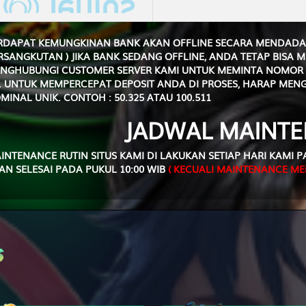
RDAPAT KEMUNGKINAN BANK AKAN OFFLINE SECARA MENDADAK
RSANGKUTAN )
JIKA BANK SEDANG OFFLINE, ANDA TETAP BISA
NGHUBUNGI CUSTOMER SERVER KAMI UNTUK MEMINTA NOMOR R
.
UNTUK MEMPERCEPAT DEPOSIT ANDA DI PROSES, HARAP ME
MINAL UNIK.
CONTOH : 50.325 ATAU 100.511
JADWAL MAINT
INTENANCE RUTIN SITUS KAMI DI LAKUKAN SETIAP HARI KAMI P
AN SELESAI PADA PUKUL 10:00 WIB
( KECUALI MAINTENANCE M