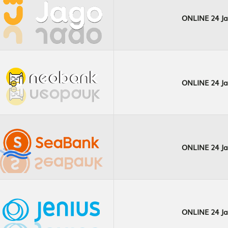
ONLINE 24 J
ONLINE 24 J
ONLINE 24 J
ONLINE 24 J