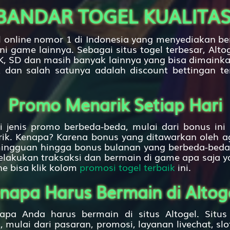
BANDAR TOGEL KUALITA
 online nomor 1 di Indonesia yang menyediakan b
 mini game lainnya. Sebagai situs togel terbesar, Al
K, SD dan masih banyak lainnya yang bisa dimainkan 
dan salah satunya adalah discount bettingan ter
Promo Menarik Setiap Hari
ki jenis promo berbeda-beda, mulai dari bonus ini
rik. Kenapa? Karena bonus yang ditawarkan oleh ag
 mingguan hingga bonus bulanan yang berbeda-bed
lakukan traksaksi dan bermain di game apa saja y
ne bisa klik kolom
promosi togel terbaik
ini.
napa Harus Bermain di Altog
apa Anda harus bermain di situs Altogel. Sit
a, mulai dari pasaran, promosi, layanan livechat, s