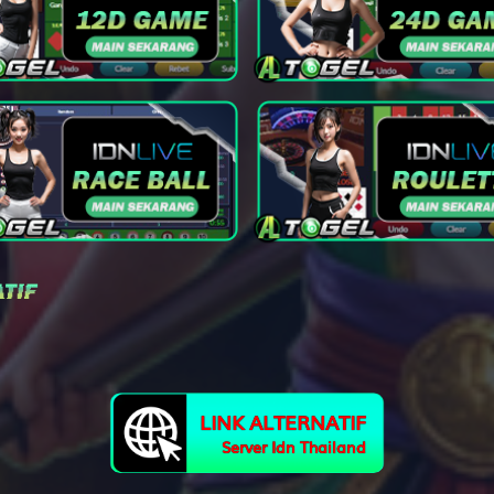
LINK ALTERNATIF
Server Idn Thailand